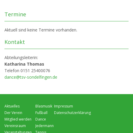
Termine
Aktuell sind keine Termine vorhanden.
Kontakt
Abteilungsleiterin:
Katharina Thomas
Telefon 0151 25400076
dance@tsv-sondelfingen.de
Navigation
Navigation
Navigation
Aktuelles
Blasmusik
Impressum
überspringen
überspringen
überspringen
Der Verein
Fußball
Datenschutzerklärung
Mitglied werden
Dance
Vereinsraum
Jedermann
Veranstaltungen
Tennis